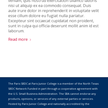
veniam, quis nostrud exercitation ullamco laboris
nisi ut aliquip ex ea commodo consequat. Duis
aute irure dolor in reprehenderit in voluptate velit
esse cillum dolore eu fugiat nulla pariatur.
Excepteur sint occaecat cupidatat non proident,
sunt in culpa qui officia deserunt mollit anim id est
laborum.
Read more
The Paris SBDC at Paris Junior College is a member of the
North Texas
SBDC Network
Funded in part through a cooperative agreement with
the
U.S. Small Business Administration
. The SBA cannot endorse any
products, opinions, or services of any external parties or services.
Hosted by
Paris Junior College
and nationally accredited by the