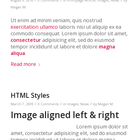
August 9, 2010
0 Comments
in
Frontpage Article
,
Images
,
News
by
Megan M.
Ut enim ad minim veniam, quis nostrud
exercitation ullamco
laboris nisi ut aliquip ex ea
commodo consequat. Lorem ipsum dolor sit amet,
consectetur
adipisicing elit, sed do eiusmod
tempor incididunt ut labore et dolore
magna
aliqua
.
Read more
HTML Styles
/
/
/
March 7, 2009
0 Comments
in
Images
,
News
by
Megan M.
Image aligned left & right
Lorem ipsum dolor sit
amet, consectetur adipisicing elit, sed do eiusmod
tempor incididunt ut labore et dolore magna