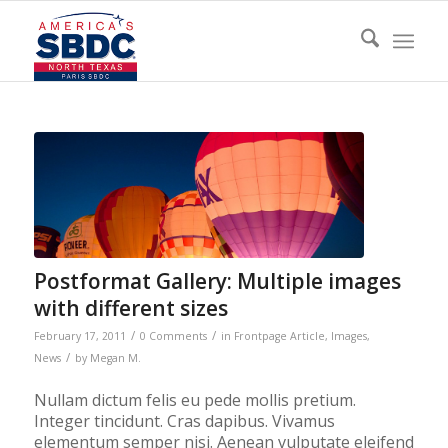
Postformat Gallery: Multiple images
with different sizes
/
/
February 17, 2011
0 Comments
in
Frontpage Article
,
Images
,
/
News
by
Megan M.
Nullam dictum felis eu pede mollis pretium.
Integer tincidunt. Cras dapibus. Vivamus
elementum semper nisi. Aenean vulputate eleifend